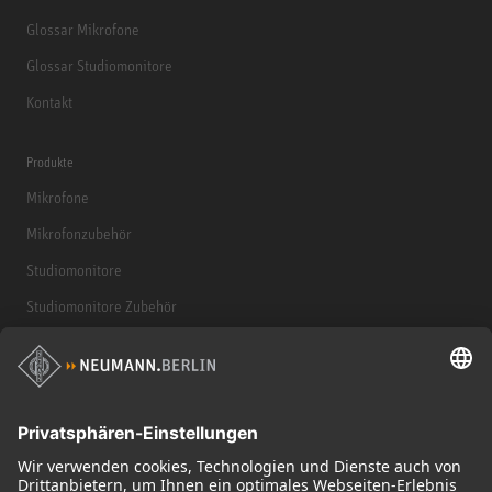
Glossar Mikrofone
Glossar Studiomonitore
Kontakt
Produkte
Mikrofone
Mikrofonzubehör
Studiomonitore
Studiomonitore Zubehör
Kopfhörer
Historische Mikrofone
Audio Interface