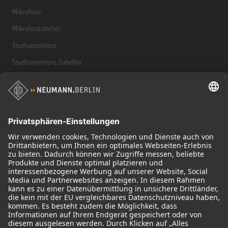
Mikrofone
Mikrofonzubehör
Studiomonitore
Studiomonitore Zubehör
Kopfhörer
Historische Mikrofone
Audio Interface