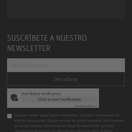
Miniature Clip Mic System MCM
SUSCRÍBETE A NUESTRO
NEWSLETTER
Inscríbete
Anti-Robot Verification
Click to start verification
Friendly
Captcha ⇗
Se quiser receber nosso boletim informativo, incluindo o rastreamento do
boletim, basta aceitar clicando na caixa de seleção separada. Você concorda
em receber boletins informativos da Georg Neumann GmbH, incluindo
rastreamento do boletim com informações adicionais sobre produtos,