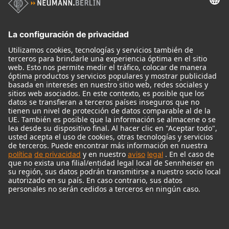
Micrófonos
Accesorios para Micrófonos
Monitores
Monitor Accessories
Auriculares
Micrófonos Legendarios
Audio Interface
© 2018 - 2026
Georg Neumann GmbH