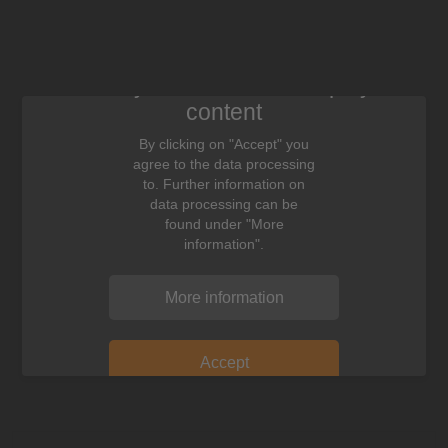
We need your consent to display this
content
By clicking on "Accept" you
agree to the data processing
to. Further information on
data processing can be
found under "More
information".
More information
Accept