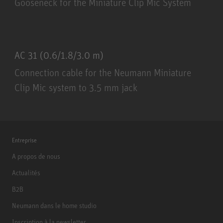
Gooseneck for the Miniature Clip Mic System
SH 250
AC 31 (0.6/1.8/3.0 m)
Connection cable for the Neumann Miniature
Clip Mic system to 3.5 mm jack
AC 31 (0.6/1.8/3.0 m)
Entreprise
A propos de nous
Actualités
B2B
Neumann dans le home studio
Inscription à la newsletter