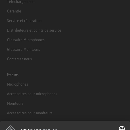
Téléchargements
Garantie
Service et réparation
Distributeurs et points de service
Glossaire Microphones
Glossaire Moniteurs
Contactez nous
Produits
Microphones
Accessoires pour microphones
Moniteurs
Accessoires pour moniteurs
Casques d'écoute