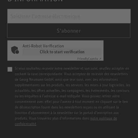
S'abonner
Anti-Robot Verification
Click to start verification
Friendly
Captcha ⇗
Si vous souhaitez recevoir notre newsletter et son suivi, veuillez accepter en
cochant la case correspondante. Vous acceptez de recevoir des newsletters
de Georg Neumann GmbH, ainsi que leur suivi, avec des informations
supplémentaires sur les produits, les services, les mises à jour logicielles, les
actualités, les offres actuelles, les campagnes, les événements, les concours
ou les enquêtes à l’adresse e-mail indiquée. Vous pouvez retirer votre
consentement avec effet pour l’avenir à tout moment en cliquant sur le lien
de désinscription fourni dans les newsletters reçues ou en utilisant la
fonction d’abonnement à la newsletter sur le portail d’inscription aux
produits. Vous trouverez plus d’informations dans
notre politique de
confidentialité
.