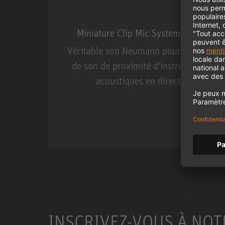
Miniature Clip Mic System MCM
Véritable son Neumann pour la prise
de son de proximité d'instruments
acoustiques en direct.
Miniature Clip Mic Syste
INSCRIVEZ-VOUS À NOT