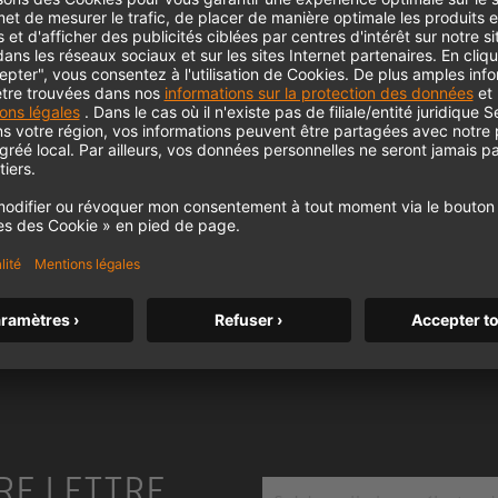
KH 120 II
Le célèbre moniteur de studio de
Neumann passe un nouveau cap avec
des basses plus profondes, une
résolution plus élevée et une
m MCM
alimentation DSP.
KH 120 II
RE LETTRE