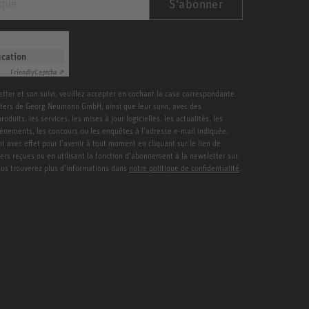
S'abonner
ication
Friendly
Captcha ⇗
etter et son suivi, veuillez accepter en cochant la case correspondante.
ters de Georg Neumann GmbH, ainsi que leur suivi, avec des
duits, les services, les mises à jour logicielles, les actualités, les
vénements, les concours ou les enquêtes à l’adresse e-mail indiquée.
 avec effet pour l’avenir à tout moment en cliquant sur le lien de
ters reçues ou en utilisant la fonction d’abonnement à la newsletter sur
Vous trouverez plus d’informations dans
notre politique de confidentialité
.