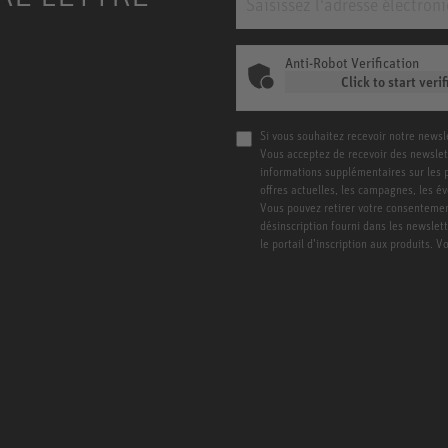
Anti-Robot Verification
Click to start verif
Si vous souhaitez recevoir notre newsl
Vous acceptez de recevoir des newslet
informations supplémentaires sur les pro
offres actuelles, les campagnes, les é
Vous pouvez retirer votre consentement
désinscription fourni dans les newslet
le portail d’inscription aux produits. 