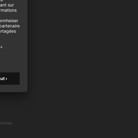
moniteurs
es
traction