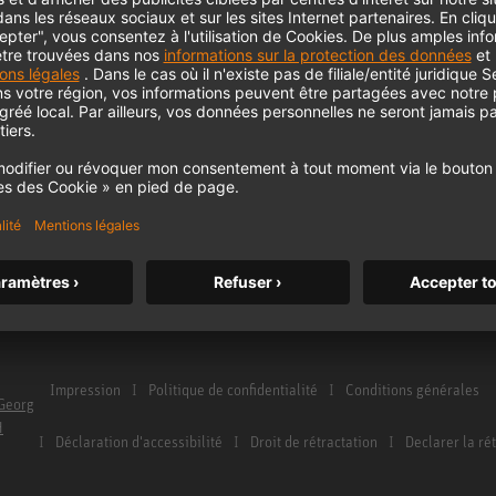
Service et réparation
Moniteurs
le home studio
Distributeurs et points de service
Accessoires pour 
a newsletter
Glossaire Microphones
Casques d'écoute
Glossaire Moniteurs
Produits historiqu
Contactez nous
Interface audio
Impression
Politique de confidentialité
Conditions générales
Georg
H
Déclaration d'accessibilité
Droit de rétractation
Declarer la ré