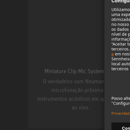
Miniature Clip Mic System MCM
O verdadeiro som Neumann para
microfonação próxima de
instrumentos acústicos em aplicações
ao vivo.
Miniature Clip Mic Syste