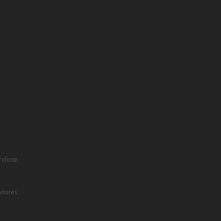
rofone
itores