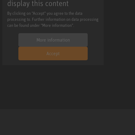
display this content
By clicking on "Accept" you agree to the data
processing to. Further information on data processing
can be found under "More information".
More information
Accept