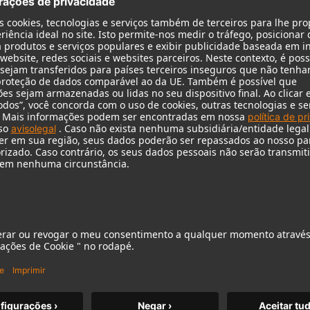
KH 120 II
O aclamado monitor de estúdio da
Neumann elevado a um novo
patamar, com graves mais profundos,
maior resolução e potência DSP.
m MCM
KH 120 II