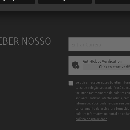
EBER NOSSO
Anti-Robot Verification
Click to start verif
Se quiser receber nosso boletim inform
caixa de seleção separada. Você conc
incluindo rastreamento do boletim com
software, notícias, ofertas atuais, c
informado. Você pode revogar seu con
cancelamento de assinatura fornecido 
boletim informativo no portal de cad
política de privacidade
.