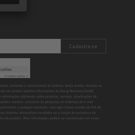
Cadastre-se
ication
Friendly
Captcha ⇗
ativo, incluindo o rastreamento do boletim, basta aceitar clicando na
orda em receber boletins informativos da Georg Neumann GmbH,
 informações adicionais sobre produtos, serviços, atualizações de
ampanhas, eventos, concursos ou pesquisas no endereço de e-mail
sentimento a qualquer momento, com vigor futuro usando um link de
nos boletins informativos recebidos ou a função de assinatura do
astro do produto. Mais informações podem ser encontradas em nossa