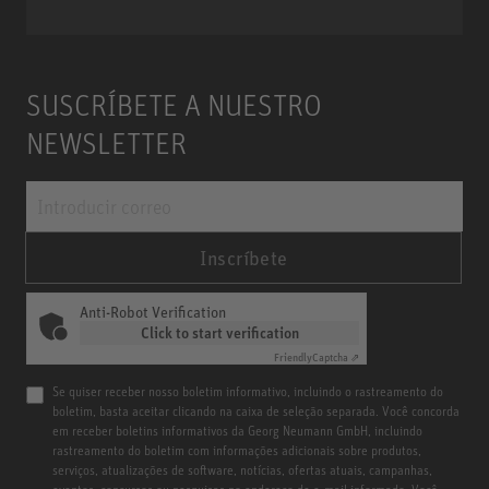
SUSCRÍBETE A NUESTRO
NEWSLETTER
Inscríbete
Anti-Robot Verification
Click to start verification
Friendly
Captcha ⇗
Se quiser receber nosso boletim informativo, incluindo o rastreamento do
boletim, basta aceitar clicando na caixa de seleção separada. Você concorda
em receber boletins informativos da Georg Neumann GmbH, incluindo
rastreamento do boletim com informações adicionais sobre produtos,
serviços, atualizações de software, notícias, ofertas atuais, campanhas,