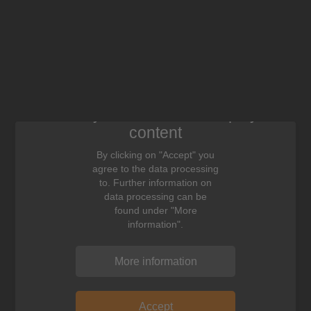
We need your consent to display this
content
By clicking on "Accept" you
agree to the data processing
to. Further information on
data processing can be
found under "More
information".
More information
Accept