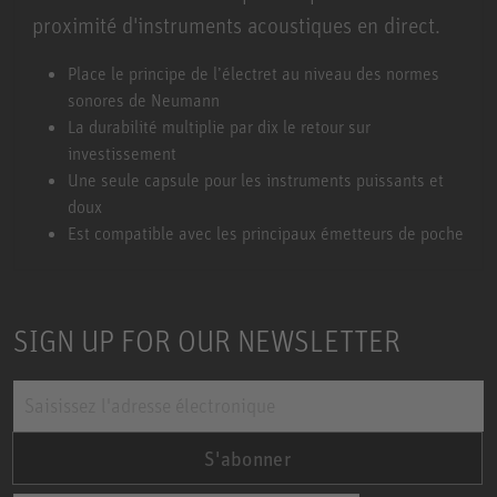
proximité d'instruments acoustiques en direct.
Miniature Clip Mic System MCM
Place le principe de l’électret au niveau des normes
sonores de Neumann
La durabilité multiplie par dix le retour sur
investissement
Une seule capsule pour les instruments puissants et
doux
Est compatible avec les principaux émetteurs de poche
SIGN UP FOR OUR NEWSLETTER
S'abonner