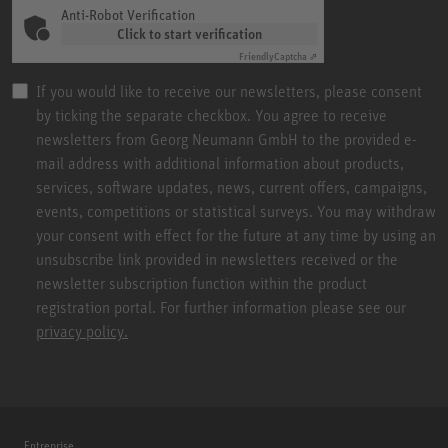
Anti-Robot Verification
Click to start verification
Friendly
Captcha ⇗
If you would like to receive our newsletters, please consent
by ticking the separate checkbox. You agree to receive
newsletters from Georg Neumann GmbH to the provided e-
mail address with additional information about products,
services, software updates, news, current offers, campaigns,
events, competitions or statistical surveys. You may withdraw
your consent with effect for the future at any time by using an
unsubscribe link provided in newsletters received or the
newsletter subscription function within the product
registration portal. For further information please see our
privacy policy.
Entreprise