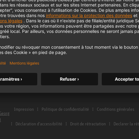
Service et réparation
Moniteurs
le home studio
Distributeurs et points de service
Accessoires pour 
a newsletter
Glossaire Microphones
Casques d'écoute
Glossaire Moniteurs
Produits historiqu
Contactez nous
Interface audio
Impression
Politique de confidentialité
Conditions générales
Georg
H
Déclaration d'accessibilité
Droit de rétractation
Declarer la ré