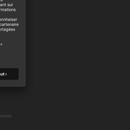
moniteurs
es
traction