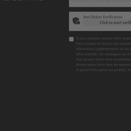
Anti-Robot Verification
Click to start verif
Si vous souhaitez recevoir notre newsl
Vous acceptez de recevoir des newslet
informations supplémentaires sur les pro
offres actuelles, les campagnes, les é
Vous pouvez retirer votre consentement
désinscription fourni dans les newslet
le portail d’inscription aux produits. 