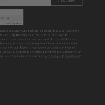
ication
Friendly
Captcha ⇗
etter et son suivi, veuillez accepter en cochant la case correspondante.
ters de Georg Neumann GmbH, ainsi que leur suivi, avec des
duits, les services, les mises à jour logicielles, les actualités, les
vénements, les concours ou les enquêtes à l’adresse e-mail indiquée.
 avec effet pour l’avenir à tout moment en cliquant sur le lien de
ters reçues ou en utilisant la fonction d’abonnement à la newsletter sur
Vous trouverez plus d’informations dans
notre politique de confidentialité
.