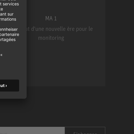
MA 1
Le début d'une nouvelle ère pour le
U
monitoring
MA 1
S'abonner