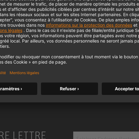
KH 120 II
Le célèbre moniteur de studio de
Neumann passe un nouveau cap avec
des basses plus profondes, une
résolution plus élevée et une
m MCM
alimentation DSP.
KH 120 II
RE LETTRE