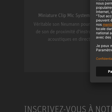
Miniature Clip Mic System MCM
Véritable son Neumann pour la prise
de son de proximité d'instruments
acoustiques en direct.
Miniature Clip Mic Syste
INSCRIVEZ-VOUS À NOT