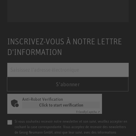
Miniature Clip Mic System MCM
INSCRIVEZ-VOUS À NOTRE LETTRE
D'INFORMATION
S'abonner
Anti-Robot Verification
Click to start verification
Friendly
Captcha ⇗
Si vous souhaitez recevoir notre newsletter et son suivi, veuillez accepter en
cochant la case correspondante. Vous acceptez de recevoir des newsletters
de Georg Neumann GmbH, ainsi que leur suivi, avec des informations