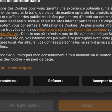
 need your consent to display this cont
 to the data processing to. Further information on data processing can 
More information
Accept