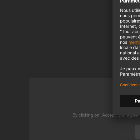
We
By clicking on "Accept" you agree