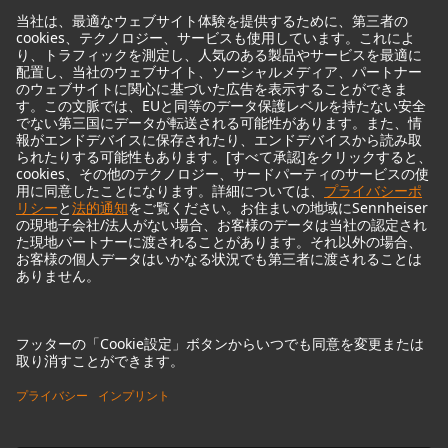
歴史的なマイクロフォン
Audio Interface
© 2018 - 2026
Georg Neumann GmbH
Imprint
Privacy policy
Terms of Use