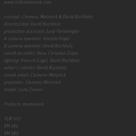
www.tellsomemore.com
concept: Clemens Matznick & David Buchholz
director/dop: David Buchholz
production assistant: Juraj Fortwängler
A camera operator: Vincent Engel
B camera operator: David Buchholz
sound recordist: Hans Christian Zuipa
lighting: Vincent Engel, David Buchholz
editor / colorist: David Buchholz
sound mixer: Clemens Matznick
presenter: Clemens Matznick
model: Lena Zinnen
Products mentioned:
TLM 102
KM 184
KM 183