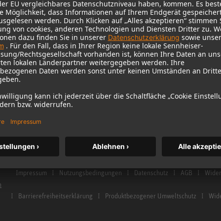
me Studio
Händler & Service Points
Studiomonitore Z
istrierung
Glossar Mikrofone
Kopfhörer
Glossar Studiomonitore
Historische Mikro
Kontakt
Audio Interface
Impressum
Nutzungsbedingungen
Datenschutz
AGB
Wider
n
Barrierefreiheitserklärung
Produktbezogener Umweltschutz
Wide