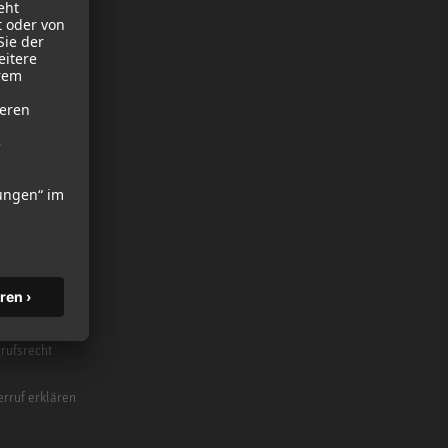
ubehör
fone
rufsrecht
rruf erklären