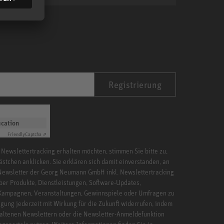
Registrierung
ication
Friendly
Captcha ⇗
 Newslettertracking erhalten möchten, stimmen Sie bitte zu,
ästchen anklicken. Sie erklären sich damit einverstanden, an
Newsletter der Georg Neumann GmbH inkl. Newslettertracking
ber Produkte, Dienstleistungen, Software-Updates,
 Kampagnen, Veranstaltungen, Gewinnspiele oder Umfragen zu
igung jederzeit mit Wirkung für die Zukunft widerrufen, indem
haltenen Newslettern oder die Newsletter-Anmeldefunktion