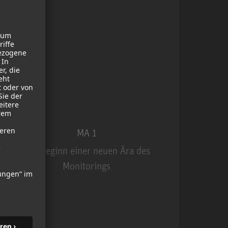
MA 1
Der Beginn einer neuen Ära des
Monitorings
MA 1