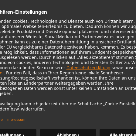
KH 120 II
Neumanns beliebter Studiomonitor
auf neuem Niveau – mit tieferem
Bass, höherer Auflösung und DSP-
Power.
m MCM
KH 120 II