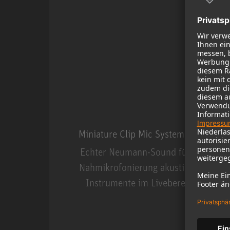
Miniature Clip Mic System MCM
Echter Neumann-Sound für die
Nahmikrofonierung akustischer
Instrumente im Livebereich.
Miniature Clip Mic Syste