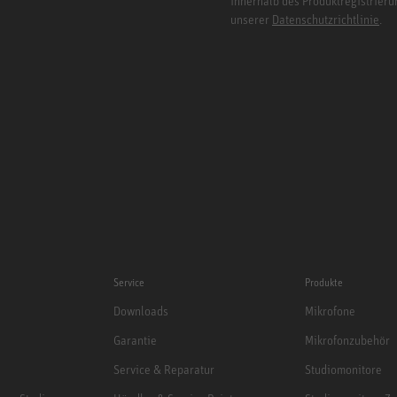
innerhalb des Produktregistrieru
unserer
Datenschutzrichtlinie
.
Service
Produkte
Downloads
Mikrofone
Garantie
Mikrofonzubehör
Service & Reparatur
Studiomonitore