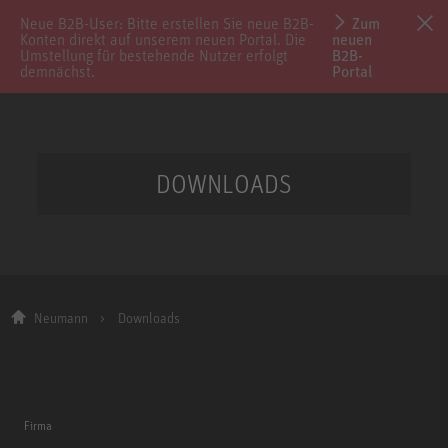
Neue B2B-User: Bitte erstellen Sie neue B2B-
Zum
Konten direkt auf unserem neuen Portal. Die
neuen
Umstellung für bestehende Nutzer erfolgt
B2B-
demnächst.
Portal
DOWNLOADS
Neumann
Downloads
Firma