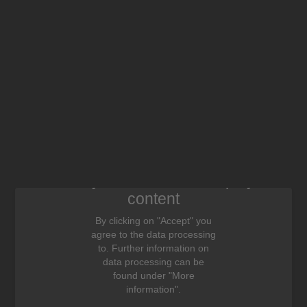
We need your consent to display this
content
By clicking on "Accept" you
agree to the data processing
to. Further information on
data processing can be
found under "More
information".