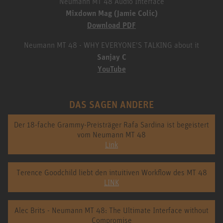
Neumann MT 48 Audio Interface
Mixdown Mag (Jamie Colic)
Download PDF
Neumann MT 48 - WHY EVERYONE'S TALKING about it
Sanjay C
YouTube
DAS SAGEN ANDERE
Der 18-fache Grammy-Preisträger Rafa Sardina ist begeistert
vom Neumann MT 48
Link
Terence Goodchild liebt den intuitiven Workflow des MT 48
LINK
Alec Brits - Neumann MT 48: The Ultimate Interface without
Compromise