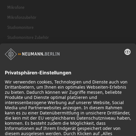
Mikrofone
Mikrofonzubehör
Studiomonitore
Studiomonitore Zubehör
Kopfhörer
Historische Mikrofone
Audio Interface