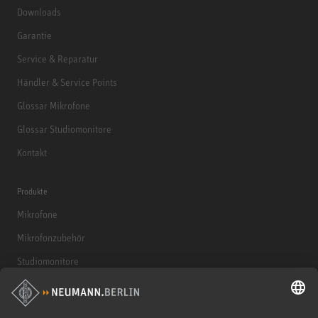
Downloads
Garantie
Service & Reparatur
Händler & Service Points
Glossar Mikrofone
Glossar Studiomonitore
Kontakt
Produkte
Mikrofone
Mikrofonzubehör
Studiomonitore
Studiomonitore Zubehör
Kopfhörer