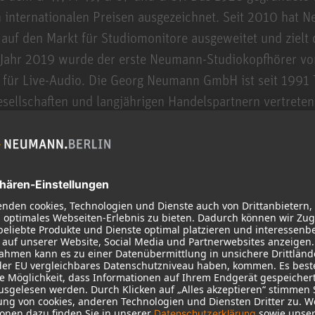
 internationalen Preisen ausgezeichnet. Seit 2010 hat 
auf den Markt für Studiomonitore ausgeweitet und zielt 
Jahr 2019 wurde der erste Neumann-Studiokopfhörer vor
 für Live-Audio. Die Georg Neumann GmbH ist seit 1991 
ellschaften und langjährigen Handelspartnern vertreten
DSP Engineer (m/w/d)
Berlin