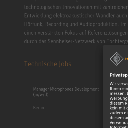
technologischen Innovationen mit zahlreichen
Entwicklung elektroakustischer Wandler auch 
Hörfunk, Recording und Audioproduktion. Im 
einen verstärkten Fokus auf Referenzlösungen
durch das Sennheiser-Netzwerk von Tochterges
Technische Jobs
Manager Microphones Development
(m/w/d)
Berlin