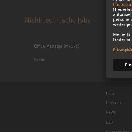
Nicht-technische Jobs
Office Manager (m/w/d)
Berlin
Firma
Über uns
NEWS
B2B
Neumann im Ho