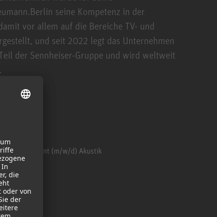
Neumann.Berlin seine Kompetenz in der
damit vor allem auf die Bereiche TV- und
gestellt, und seit 2022 legt das Unternehmen
Teil der Sennheiser-Gruppe und wird weltweit
.
Werkstudent (m/w/d) Akustik
Berlin