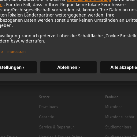
Service
Produkte
Downloads
Mikrofone
Garantie
Mikrofonzubehör
Service & Reparatur
Studiomonitore
me Studio
Händler & Service Points
Studiomonitore Z