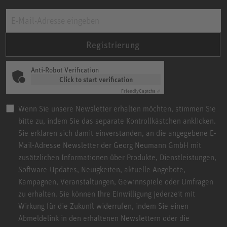
Registrierung
Anti-Robot Verification
Click to start verification
Friendly
Captcha ⇗
Wenn Sie unsere Newsletter erhalten möchten, stimmen Sie
bitte zu, indem Sie das separate Kontrollkästchen anklicken.
Sie erklären sich damit einverstanden, an die angegebene E-
Mail-Adresse Newsletter der Georg Neumann GmbH mit
zusätzlichen Informationen über Produkte, Dienstleistungen,
Software-Updates, Neuigkeiten, aktuelle Angebote,
Kampagnen, Veranstaltungen, Gewinnspiele oder Umfragen
zu erhalten. Sie können Ihre Einwilligung jederzeit mit
Wirkung für die Zukunft widerrufen, indem Sie einen
Abmeldelink in den erhaltenen Newslettern oder die