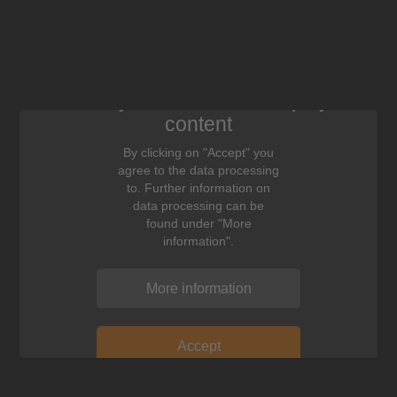
We need your consent to display this
content
By clicking on "Accept" you
agree to the data processing
to. Further information on
data processing can be
found under "More
information".
More information
Accept