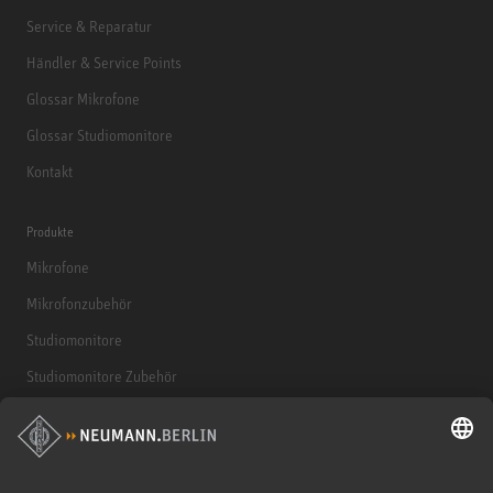
Service & Reparatur
Händler & Service Points
Glossar Mikrofone
Glossar Studiomonitore
Kontakt
Produkte
Mikrofone
Mikrofonzubehör
Studiomonitore
Studiomonitore Zubehör
Kopfhörer
Historische Mikrofone
Audio Interface