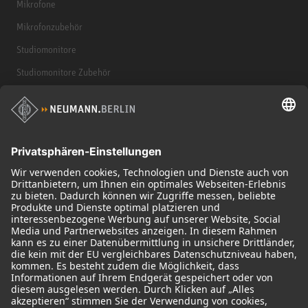
Mikrofone
Mikrofonzubehör
Studiomonitore
Studiomonitore Zubehör
Kopfhörer
Historische Mikrofone
Audio Interface
© 2018 - 2026
Georg Neumann GmbH