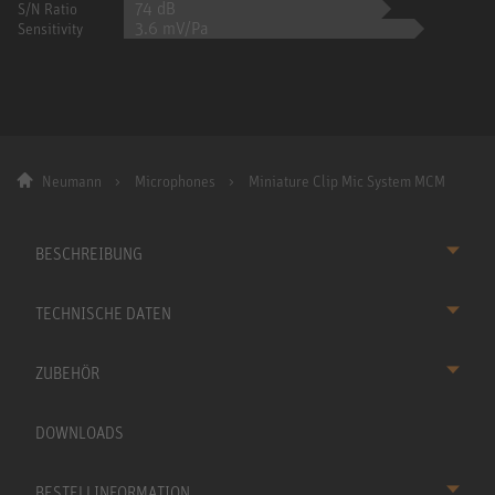
74 dB
S/N Ratio
3.6 mV/Pa
Sensitivity
Neumann
Microphones
Miniature Clip Mic System MCM
BESCHREIBUNG
TECHNISCHE DATEN
ZUBEHÖR
DOWNLOADS
BESTELLINFORMATION