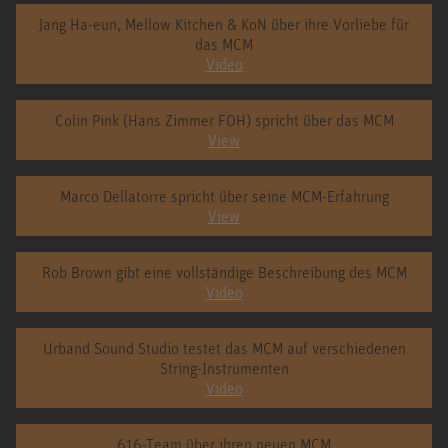
Jang Ha-eun, Mellow Kitchen & KoN über ihre Vorliebe für
das MCM
Video
Colin Pink (Hans Zimmer FOH) spricht über das MCM
View
Marco Dellatorre spricht über seine MCM-Erfahrung
View
Rob Brown gibt eine vollständige Beschreibung des MCM
Video
Urband Sound Studio testet das MCM auf verschiedenen
String-Instrumenten
Video
616-Team über ihren neuen MCM