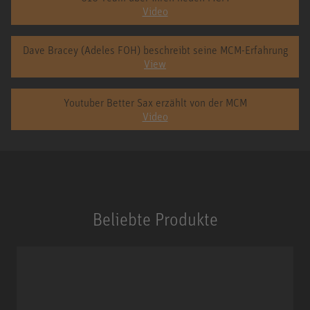
Video
Dave Bracey (Adeles FOH) beschreibt seine MCM-Erfahrung
View
Youtuber Better Sax erzählt von der MCM
Video
Beliebte Produkte