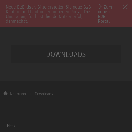
Neue B2B-User: Bitte erstellen Sie neue B2B-
Zum
Konten direkt auf unserem neuen Portal. Die
neuen
Umstellung für bestehende Nutzer erfolgt
B2B-
demnächst.
Portal
DOWNLOADS
Neumann
Downloads
Firma