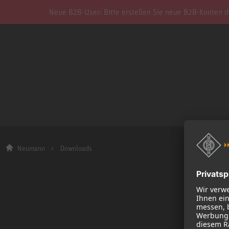
Neue B2B-User: Bitte erstellen Sie neue B2B-Konten d
Neumann
Downloads
Firma
Über uns