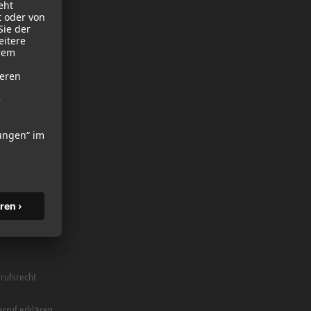
ubehör
fone
rufsrecht
rruf erklären