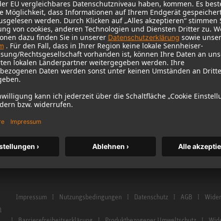
Garantie
Mikrofonzubehör
Service & Reparatur
Studiomonitore
me Studio
Händler & Service Points
Studiomonitore Z
istrierung
Glossar Mikrofone
Kopfhörer
Glossar Studiomonitore
Historische Mikro
Kontakt
Audio Interface
Impressum
Nutzungsbedingungen
Datenschutz
AGB
Wider
n
Barrierefreiheitserklärung
Produktbezogener Umweltschutz
Wide