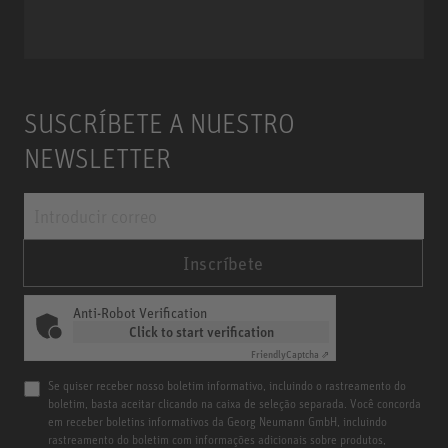
SUSCRÍBETE A NUESTRO
NEWSLETTER
Inscríbete
Anti-Robot Verification
Click to start verification
Friendly
Captcha ⇗
Se quiser receber nosso boletim informativo, incluindo o rastreamento do
boletim, basta aceitar clicando na caixa de seleção separada. Você concorda
em receber boletins informativos da Georg Neumann GmbH, incluindo
rastreamento do boletim com informações adicionais sobre produtos,