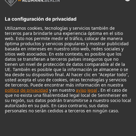
Micrófonos
Accesorios para Micrófonos
Monitores
Monitor Accessories
Auriculares
Micrófonos Legendarios
Audio Interface
© 2018 - 2026
Georg Neumann GmbH