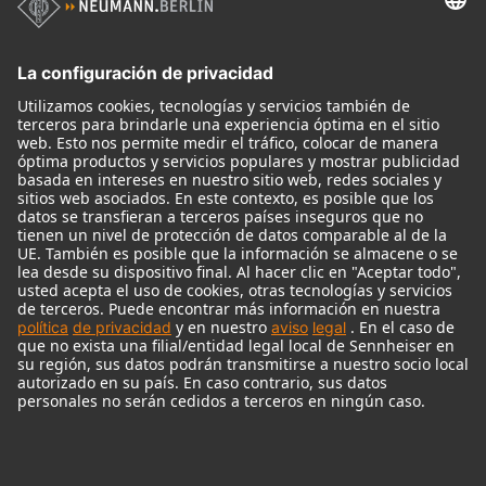
Micrófonos
Accesorios para Micrófonos
Monitores
Monitor Accessories
Auriculares
Micrófonos Legendarios
Audio Interface
© 2018 - 2026
Georg Neumann GmbH