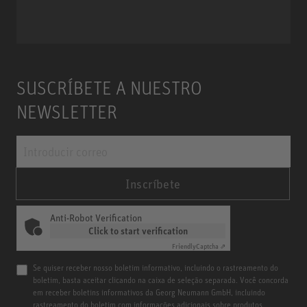
Miniature Clip Mic System MCM
SUSCRÍBETE A NUESTRO
NEWSLETTER
Inscríbete
Anti-Robot Verification
Click to start verification
Friendly
Captcha ⇗
Se quiser receber nosso boletim informativo, incluindo o rastreamento do
boletim, basta aceitar clicando na caixa de seleção separada. Você concorda
em receber boletins informativos da Georg Neumann GmbH, incluindo
rastreamento do boletim com informações adicionais sobre produtos,