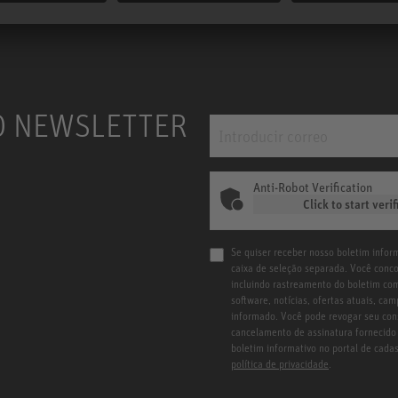
O NEWSLETTER
Anti-Robot Verification
Click to start verif
Se quiser receber nosso boletim inform
caixa de seleção separada. Você conc
incluindo rastreamento do boletim com
software, notícias, ofertas atuais, c
informado. Você pode revogar seu con
cancelamento de assinatura fornecido 
boletim informativo no portal de cad
política de privacidade
.