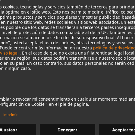
KH 120 II
El aclamado monitor de estudio de
Neumann se lleva a un nuevo nivel
con graves más profundos, mayor
resolución y el poder de un DSP.
m MCM
KH 120 II