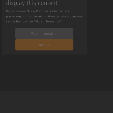
display this content
By clicking on "Accept" you agree to the data
processing to. Further information on data processing
can be found under "More information".
More information
Accept