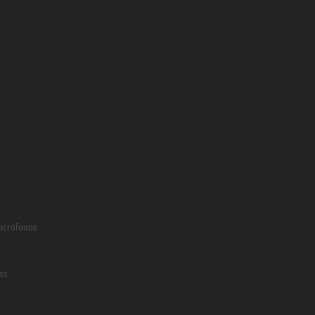
icrófonos
es