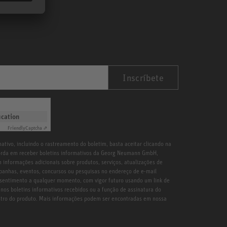
Inscríbete
ication
Friendly
Captcha ⇗
ativo, incluindo o rastreamento do boletim, basta aceitar clicando na
orda em receber boletins informativos da Georg Neumann GmbH,
 informações adicionais sobre produtos, serviços, atualizações de
ampanhas, eventos, concursos ou pesquisas no endereço de e-mail
sentimento a qualquer momento, com vigor futuro usando um link de
nos boletins informativos recebidos ou a função de assinatura do
astro do produto. Mais informações podem ser encontradas em nossa