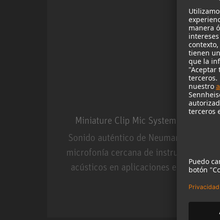
Miniature Clip Mic System MCM
Sonido auténtico de Neumann para
microfonía cercana de instrumentos
acústicos en aplicaciones en vivo.
Miniature Clip Mic Syste