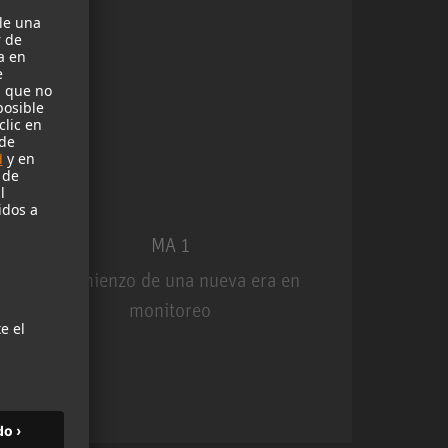
MA 1
El comienzo de una nueva era en
U
monitoreo
MA 1