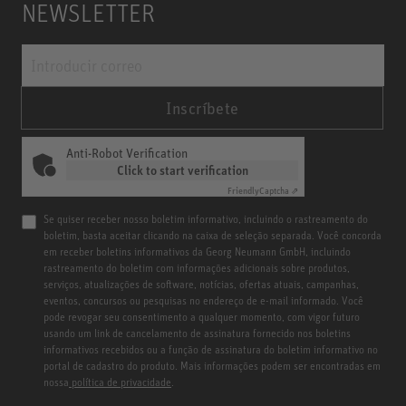
NEWSLETTER
Inscríbete
Anti-Robot Verification
Click to start verification
Friendly
Captcha ⇗
Se quiser receber nosso boletim informativo, incluindo o rastreamento do
boletim, basta aceitar clicando na caixa de seleção separada. Você concorda
em receber boletins informativos da Georg Neumann GmbH, incluindo
rastreamento do boletim com informações adicionais sobre produtos,
serviços, atualizações de software, notícias, ofertas atuais, campanhas,
eventos, concursos ou pesquisas no endereço de e-mail informado. Você
pode revogar seu consentimento a qualquer momento, com vigor futuro
usando um link de cancelamento de assinatura fornecido nos boletins
informativos recebidos ou a função de assinatura do boletim informativo no
portal de cadastro do produto. Mais informações podem ser encontradas em
nossa
política de privacidade
.