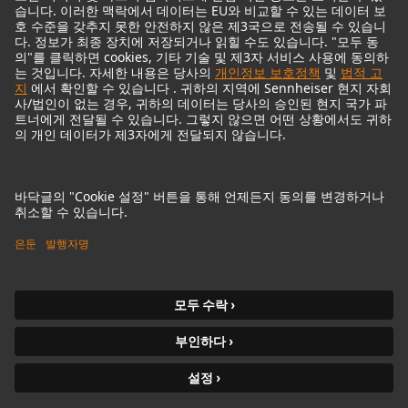
© 2018 - 2026
Georg Neumann GmbH
Imprint
Privacy policy
Terms of Use
접근성 설명
Terms & Conditions