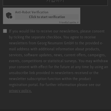
Anti-Robot Verification
Click to start verification
Friendly
Captcha ⇗
If you would like to receive our newsletters, please consent
by ticking the separate checkbox. You agree to receive
newsletters from Georg Neumann GmbH to the provided e-
mail address with additional information about products,
services, software updates, news, current offers, campaigns,
events, competitions or statistical surveys. You may withdraw
your consent with effect for the future at any time by using an
unsubscribe link provided in newsletters received or the
newsletter subscription function within the product
registration portal. For further information please see our
privacy policy.