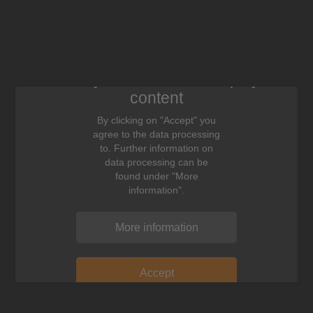
We need your consent to display this
content
By clicking on "Accept" you
agree to the data processing
to. Further information on
data processing can be
found under "More
information".
More information
Accept