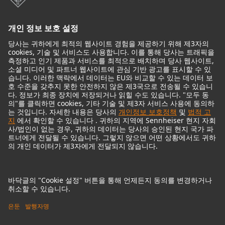
헤드폰
기념적인 마이크
Audio Interface
© 2018 - 2026
Georg Neumann GmbH
Imprint
Privacy policy