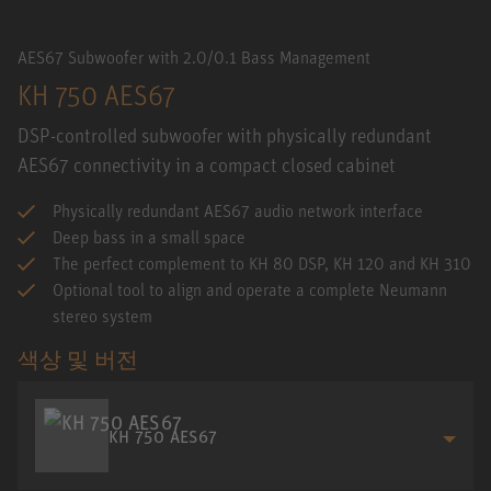
AES67 Subwoofer with 2.0/0.1 Bass Management
KH 750 AES67
DSP-controlled subwoofer with physically redundant
AES67 connectivity in a compact closed cabinet
Physically redundant AES67 audio network interface
Deep bass in a small space
The perfect complement to KH 80 DSP, KH 120 and KH 310
Optional tool to align and operate a complete Neumann
stereo system
색상 및 버전
KH 750 AES67