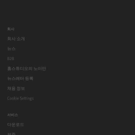
회사
회사 소개
뉴스
B2B
홈스튜디오의 노이만
뉴스레터 등록
채용 정보
Cookie Settings
서비스
다운로드
보증