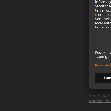
B2B
A Neumann no e
Registro para o
informativo
Empregos
Cookie Settings
© 2018 - 2026
Neumann Gmb