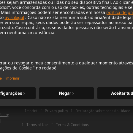
Serviço e reparo
Monitores
stúdio doméstico
Distributor & Pontos de serviço
Acessórios de mon
 boletim
Glossário de Microfones
Fones de ouvido
Glossário de Monitores
Microfones histór
Contato
Audio Interface
Imprint
Privacy policy
Declaração sobre acessibilidade
Georg
H
Terms of Use
Terms & Conditions