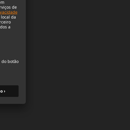
itores
icos