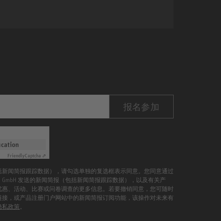
报名参加
ication
Friendly
Captcha ⇗
括新闻简报跟踪数据），请勾选单独的复选框表示同意。您同意通过
mann GmbH 发送的新闻简报（包括新闻简报跟踪数据），以及有关产
优惠、活动、比赛或问卷调查的更多信息。若要撤销同意，您可随时
链接，或产品注册门户网站中的新闻简报订阅功能，该操作对未来有
隐私政策
。