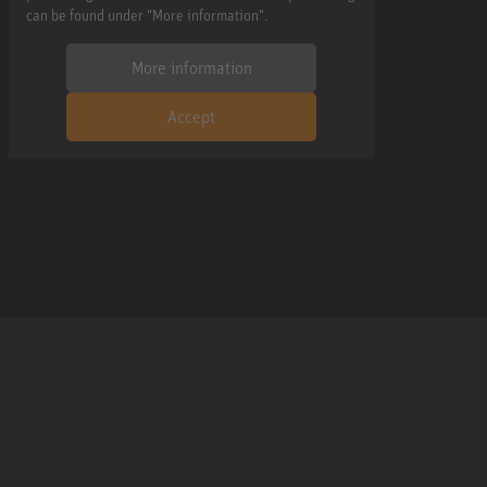
can be found under "More information".
More information
Accept