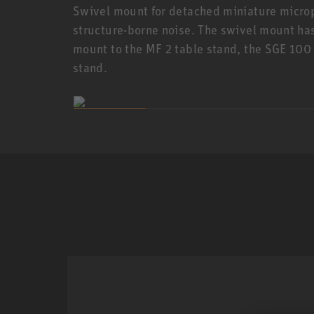
Swivel mount for detached miniature micro
structure-borne noise. The swivel mount ha
mount to the MF 2 table stand, the SGE 100 
stand.