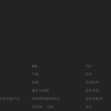
服务
产品
下载
话筒
保修
话筒配件
服务与维修
监听音箱
的诺音曼产品
经销商和服务网点
监听器配件
术语表——话筒
耳机