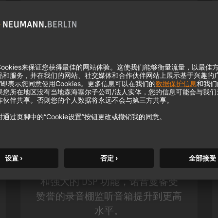
KH 120 II
凭借更深沉的低音、更高的分辨率
和强大的 DSP 功能，诺音曼备受
赞誉的录音棚监听音箱提升到更高
水平。
m MCM