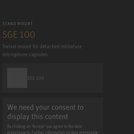
STAND MOUNT
SGE 100
Swivel mount for detached miniature
microphone capsules
SGE 100
We need your consent to
display this content
By clicking on "Accept" you agree to the data
processing to. Further information on data processing