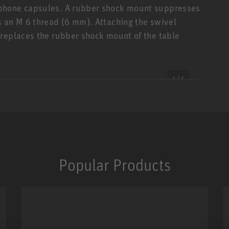
phone capsules. A rubber shock mount suppresses
s an M 6 thread (6 mm). Attaching the swivel
replaces the rubber shock mount of the table
1 / 1
Popular Products