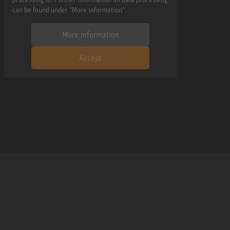
can be found under "More information".
More information
Accept