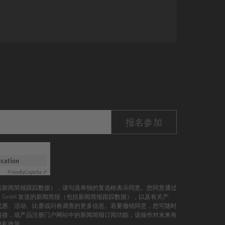
报名参加
ication
Friendly
Captcha ⇗
括新闻简报跟踪数据），请勾选单独的复选框表示同意。您同意通过
mann GmbH 发送的新闻简报（包括新闻简报跟踪数据），以及有关产
优惠、活动、比赛或问卷调查的更多信息。若要撤销同意，您可随时
链接，或产品注册门户网站中的新闻简报订阅功能，该操作对未来有
隐私政策
。