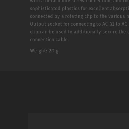
with a detachable screw connection, and the
sophisticated plastics for excellent absorpt
connected by a rotating clip to the various
Output socket for connecting to AC 31 to AC
clip can be used to additionally secure th
connection cable.
Weight: 20 g