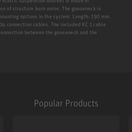
 elastic suspension bracket is made of
ion of structure born noise. The gooseneck is
 mounting options in the system. Length: 150 mm.
 34 connection cables. The included KC 1 cable
e connection between the gooseneck and the
Popular Products