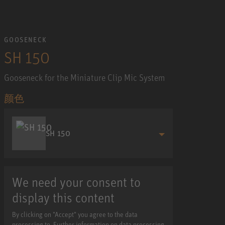
GOOSENECK
SH 150
Gooseneck for the Miniature Clip Mic System
颜色
SH 150
We need your consent to
display this content
By clicking on "Accept" you agree to the data
processing to. Further information on data processing