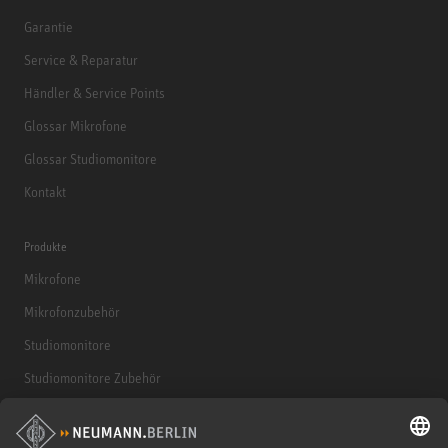
Garantie
Service & Reparatur
Händler & Service Points
Glossar Mikrofone
Glossar Studiomonitore
Kontakt
Produkte
Mikrofone
Mikrofonzubehör
Studiomonitore
Studiomonitore Zubehör
Kopfhörer
Historische Mikrofone