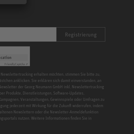
Registrierung
ication
Friendly
Captcha ⇗
 Newslettertracking erhalten möchten, stimmen Sie bitte zu,
ästchen anklicken. Sie erklären sich damit einverstanden, an
Newsletter der Georg Neumann GmbH inkl. Newslettertracking
ber Produkte, Dienstleistungen, Software-Updates,
 Kampagnen, Veranstaltungen, Gewinnspiele oder Umfragen zu
igung jederzeit mit Wirkung für die Zukunft widerrufen, indem
haltenen Newslettern oder die Newsletter-Anmeldefunktion
ngsportals nutzen. Weitere Informationen finden Sie in