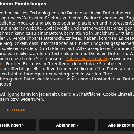
KH 120 II
Neumanns beliebter Studiomonitor
auf neuem Niveau – mit tieferem
Bass, höherer Auflösung und DSP-
Power.
m MCM
KH 120 II