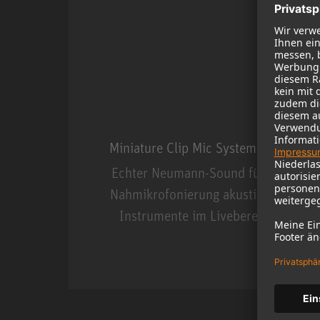
Miniature Clip Mic System MCM
Echter Neumann-Sound für die
Nahmikrofonierung akustischer
Instrumente im Livebereich.
Miniature Clip Mic Syste