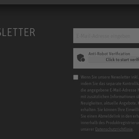
SLETTER
Anti-Robot Verification
Click to start verif
Wenn Sie unsere Newsletter inkl.
indem Sie das separate Kontrollk
die angegebene E-Mail-Adresse 
mit zusätzlichen Informationen ü
Neuigkeiten, aktuelle Angebote,
erhalten. Sie können Ihre Einwill
Sie einen Abmeldelink in den er
innerhalb des Produktregistrieru
unserer
Datenschutzrichtlinie
.