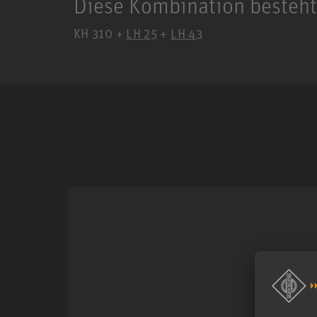
Diese Kombination besteht
KH 310 +
LH 25
+
LH 43