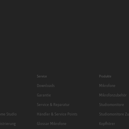
Service
Produkte
Downloads
Mikrofone
Garantie
Mikrofonzubehör
Service & Reparatur
Studiomonitore
me Studio
Händler & Service Points
Studiomonitore Z
istrierung
Glossar Mikrofone
Kopfhörer