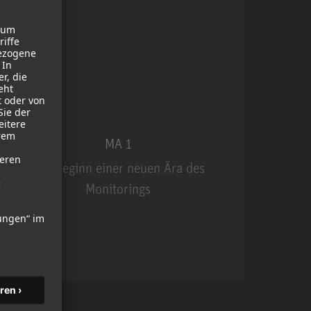
MA 1
Der Beginn einer neuen Ära des
Monitorings
MA 1