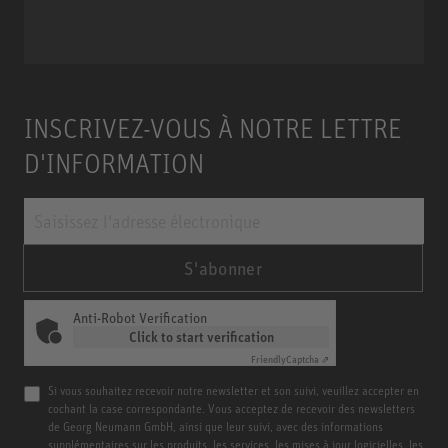
Miniature Clip Mic System MCM
INSCRIVEZ-VOUS À NOTRE LETTRE
D'INFORMATION
S'abonner
Anti-Robot Verification
Click to start verification
Friendly
Captcha ⇗
Si vous souhaitez recevoir notre newsletter et son suivi, veuillez accepter en
cochant la case correspondante. Vous acceptez de recevoir des newsletters
de Georg Neumann GmbH, ainsi que leur suivi, avec des informations
supplémentaires sur les produits, les services, les mises à jour logicielles, les