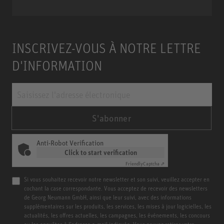
INSCRIVEZ-VOUS À NOTRE LETTRE
D'INFORMATION
S'abonner
Anti-Robot Verification
Click to start verification
Friendly
Captcha ⇗
Si vous souhaitez recevoir notre newsletter et son suivi, veuillez accepter en
cochant la case correspondante. Vous acceptez de recevoir des newsletters
de Georg Neumann GmbH, ainsi que leur suivi, avec des informations
supplémentaires sur les produits, les services, les mises à jour logicielles, les
actualités, les offres actuelles, les campagnes, les événements, les concours