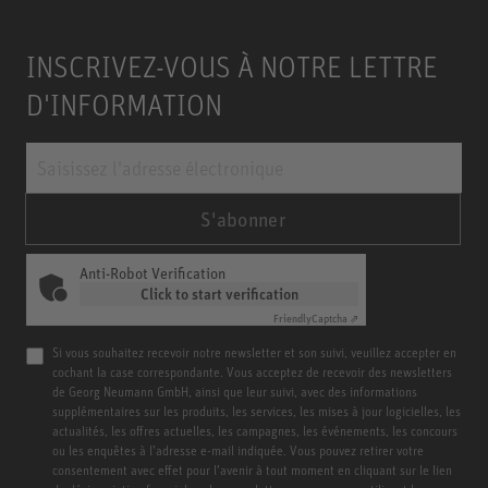
INSCRIVEZ-VOUS À NOTRE LETTRE
D'INFORMATION
S'abonner
Anti-Robot Verification
Click to start verification
Friendly
Captcha ⇗
Si vous souhaitez recevoir notre newsletter et son suivi, veuillez accepter en
cochant la case correspondante. Vous acceptez de recevoir des newsletters
de Georg Neumann GmbH, ainsi que leur suivi, avec des informations
supplémentaires sur les produits, les services, les mises à jour logicielles, les
actualités, les offres actuelles, les campagnes, les événements, les concours
ou les enquêtes à l’adresse e-mail indiquée. Vous pouvez retirer votre
consentement avec effet pour l’avenir à tout moment en cliquant sur le lien