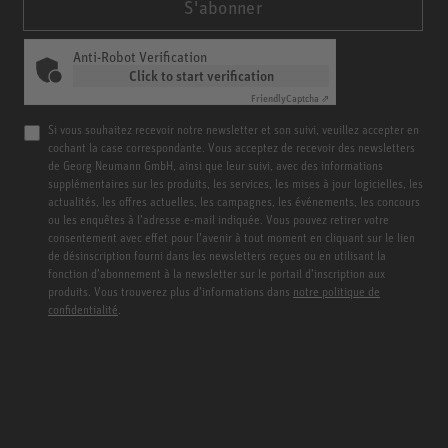
S'abonner
Anti-Robot Verification
Click to start verification
Friendly
Captcha ⇗
Si vous souhaitez recevoir notre newsletter et son suivi, veuillez accepter en
cochant la case correspondante. Vous acceptez de recevoir des newsletters
de Georg Neumann GmbH, ainsi que leur suivi, avec des informations
supplémentaires sur les produits, les services, les mises à jour logicielles, les
actualités, les offres actuelles, les campagnes, les événements, les concours
ou les enquêtes à l’adresse e-mail indiquée. Vous pouvez retirer votre
consentement avec effet pour l’avenir à tout moment en cliquant sur le lien
de désinscription fourni dans les newsletters reçues ou en utilisant la
fonction d’abonnement à la newsletter sur le portail d’inscription aux
produits. Vous trouverez plus d’informations dans
notre politique de
confidentialité
.