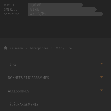
136 dB
MaxSPL
81 dB
S/N Ratio
47 mV/Pa
Sensibilité
Neumann
Microphones
M 149 Tube
TITRE
DONNÉES ET DIAGRAMMES
ACCESSOIRES
TÉLÉCHARGEMENTS