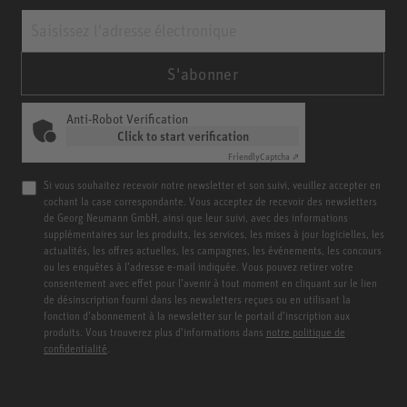
S'abonner
Anti-Robot Verification
Click to start verification
Friendly
Captcha ⇗
Si vous souhaitez recevoir notre newsletter et son suivi, veuillez accepter en
cochant la case correspondante. Vous acceptez de recevoir des newsletters
de Georg Neumann GmbH, ainsi que leur suivi, avec des informations
supplémentaires sur les produits, les services, les mises à jour logicielles, les
actualités, les offres actuelles, les campagnes, les événements, les concours
ou les enquêtes à l’adresse e-mail indiquée. Vous pouvez retirer votre
consentement avec effet pour l’avenir à tout moment en cliquant sur le lien
de désinscription fourni dans les newsletters reçues ou en utilisant la
fonction d’abonnement à la newsletter sur le portail d’inscription aux
produits. Vous trouverez plus d’informations dans
notre politique de
confidentialité
.