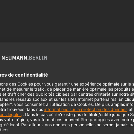
 need your consent to display this cont
 to the data processing to. Further information on data processing can 
More information
Accept