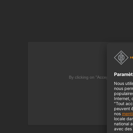
We
By clicking on "Accept" you agree