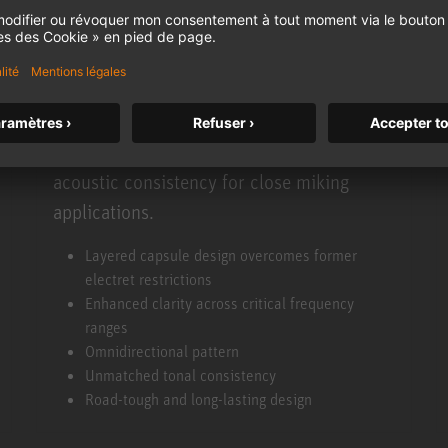
KK 13
As part of the Neumann Clip Mic MCM
system, the KK 13 omni capsule delivers
perfect, wonderfully open sound and
acoustic consistency for close miking
applications.
KK 13
Layered capsule design overcomes former
electret restrictions
Enhanced clarity across critical frequency
ranges
Omnidirectional pattern
Unmatched tonal consistency
Road-tough and long-lasting design