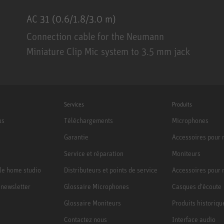
AC 31 (0.6/1.8/3.0 m)
Connection cable for the Neumann
Miniature Clip Mic system to 3.5 mm jack
AC 31 (0.6/1.8/3.0 m)
Services
Produits
us
Téléchargements
Microphones
Garantie
Accessoires pour
Service et réparation
Moniteurs
le home studio
Distributeurs et points de service
Accessoires pour 
a newsletter
Glossaire Microphones
Casques d'écoute
Glossaire Moniteurs
Produits historiqu
Contactez nous
Interface audio