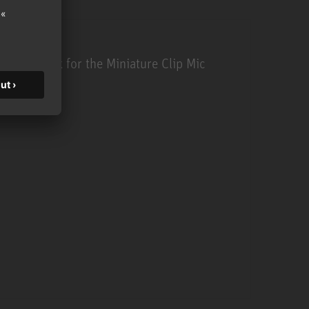
SH 100
Gooseneck for the Miniature Clip Mic
System
SH 100