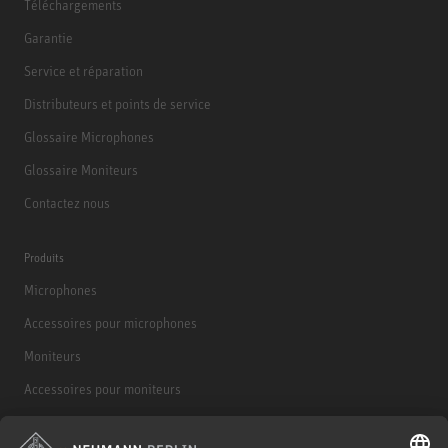
Téléchargements
Garantie
Service et réparation
Distributeurs et points de service
Glossaire Microphones
Glossaire Moniteurs
Contactez nous
Produits
Microphones
Accessoires pour microphones
Moniteurs
Accessoires pour moniteurs
Casques d'écoute