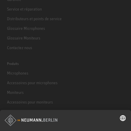
Service et réparation
Distributeurs et points de service
Glossaire Microphones
Glossaire Moniteurs
Contactez nous
Produits
Microphones
Accessoires pour microphones
Moniteurs
Accessoires pour moniteurs
Casques d'écoute
Produits historiques
Interface audio