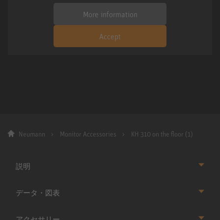
More information
Accept
Neumann
Monitor Accessories
KH 310 on the floor (1)
説明
データ・図表
アクセサリー