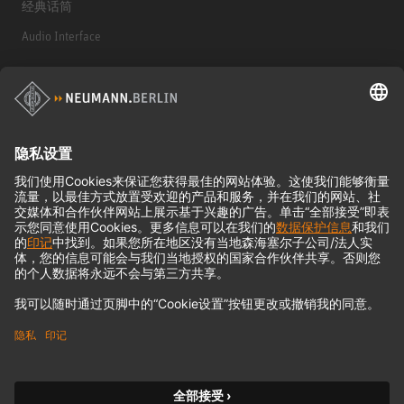
经典话筒
Audio Interface
© 2018 - 2026
Georg Neumann GmbH
Imprint
Privacy policy
Terms of Use