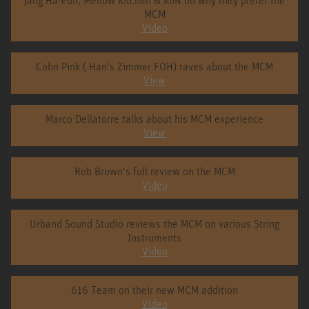
MCM
Video
Colin Pink ( Han's Zimmer FOH) raves about the MCM
View
Marco Dellatorre talks about his MCM experience
View
Rob Brown's full review on the MCM
Video
Urband Sound Studio reviews the MCM on various String
Instruments
Video
616 Team on their new MCM addition
Video