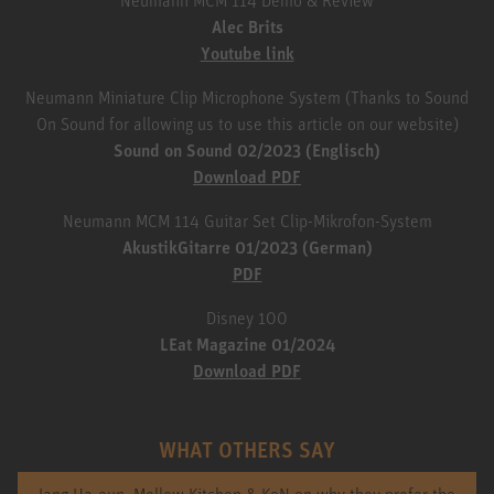
Alec Brits
Youtube link
Neumann Miniature Clip Microphone System (Thanks to Sound
On Sound for allowing us to use this article on our website)
Sound on Sound 02/2023 (Englisch)
Download PDF
Neumann MCM 114 Guitar Set Clip-Mikrofon-System
AkustikGitarre 01/2023 (German)
PDF
Disney 100
LEat Magazine 01/2024
Download PDF
WHAT OTHERS SAY
Jang Ha-eun, Mellow Kitchen & KoN on why they prefer the